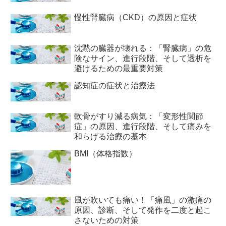
慢性腎臓病（CKD）の原因と症状
沈黙の臓器が壊れる：「腎臓病」の危
険なサイン、進行段階、そして透析を
避けるための最重要対策
認知症の症状と治療法
軟骨がすり減る病気：「変形性関節
症」の原因、進行段階、そして痛みを
和らげる治療の基本
BMI（体格指数）
風が吹いても痛い！「痛風」の激痛の
原因、診断、そして発作を二度と起こ
さないための対策