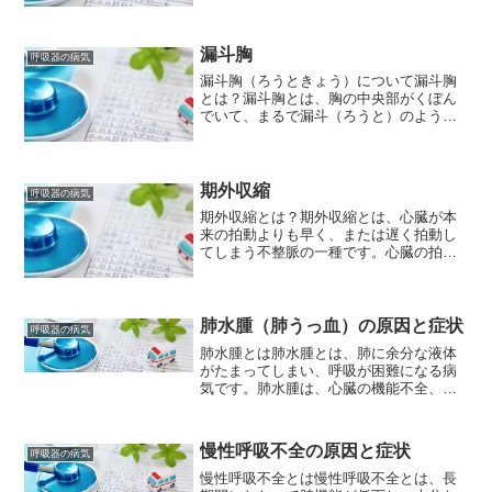
とが多く、心拍数が1分間に150～200回
に達することもあります。発作は数分か
ら数時間続き、突然...
漏斗胸
呼吸器の病気
漏斗胸（ろうときょう）について漏斗胸
とは？漏斗胸とは、胸の中央部がくぼん
でいて、まるで漏斗（ろうと）のような
形になっている先天性の胸郭の変形で
す。肋骨（ろっこつ）や胸骨が変形する
ことで、胸郭が内側にへこんでしまう状
態を指します。漏斗胸の原因...
期外収縮
呼吸器の病気
期外収縮とは？期外収縮とは、心臓が本
来の拍動よりも早く、または遅く拍動し
てしまう不整脈の一種です。心臓の拍動
のリズムが乱れるため、動悸を感じた
り、脈が飛ぶように感じたりすることが
あります。期外収縮の原因期外収縮の原
因は様々です。 生理的な原...
肺水腫（肺うっ血）の原因と症状
呼吸器の病気
肺水腫とは肺水腫とは、肺に余分な液体
がたまってしまい、呼吸が困難になる病
気です。肺水腫は、心臓の機能不全、肺
炎、急性呼吸窮迫症候群など、さまざま
な原因によって引き起こされることがあ
ります。肺水腫は、呼吸困難、胸痛、発
慢性呼吸不全の原因と症状
呼吸器の病気
熱、咳などの症状を引き起...
慢性呼吸不全とは慢性呼吸不全とは、長