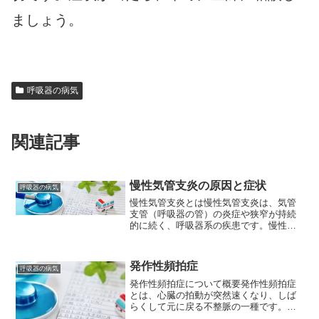
ましょう。
呼吸器の病気
関連記事
慢性気管支炎の原因と症状
呼吸器の病気
慢性気管支炎とは慢性気管支炎は、気管
支管（呼吸器の管）の炎症や狭窄が持続
的に続く、呼吸器系の疾患です。慢性気
管支炎の主な原因は、喫煙や大気汚染、
化学物質、細菌やウイルスの感染などの
長期的な暴露による気管支の慢性的な刺
発作性頻拍症
呼吸器の病気
激です。この病気の主な症...
発作性頻拍症について概要発作性頻拍症
とは、心臓の拍動が突然速くなり、しば
らくして元に戻る不整脈の一種です。心
臓の上の部屋である心房から発生するこ