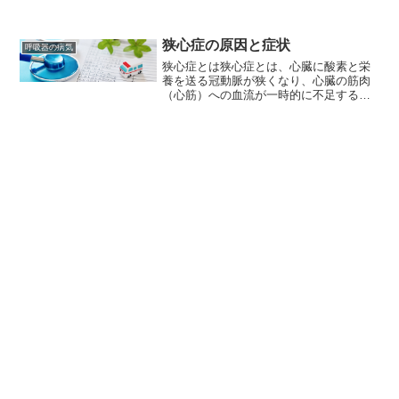
性の場合もありますが、一般的には良性
の腫瘍であることが多いです。胸腺腫
は、通常、軽度の症状しか引き起こさな
狭心症の原因と症状
呼吸器の病気
い場合がありますが、腫瘍が...
狭心症とは狭心症とは、心臓に酸素と栄
養を送る冠動脈が狭くなり、心臓の筋肉
（心筋）への血流が一時的に不足するこ
とで、胸に痛みや圧迫感などの症状が現
れる病気です。狭心症の種類狭心症は、
症状の現れ方や原因によって、主に以下
の3つの種類に分けられま...