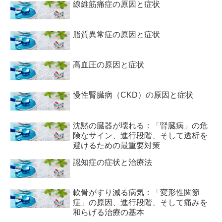
線維筋痛症の原因と症状
脂質異常症の原因と症状
高血圧の原因と症状
慢性腎臓病（CKD）の原因と症状
沈黙の臓器が壊れる：「腎臓病」の危
険なサイン、進行段階、そして透析を
避けるための最重要対策
認知症の症状と治療法
軟骨がすり減る病気：「変形性関節
症」の原因、進行段階、そして痛みを
和らげる治療の基本