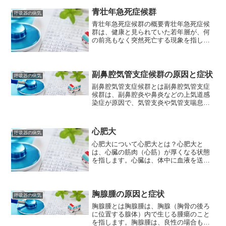
度が大きく異なります。原因心室中隔欠
損症がなぜ起こるのか、...
青壮年急死症候群
呼吸器の病気
青壮年急死症候群の概要青壮年急死症候
群は、健康と見られていた若年層が、何
の前兆もなく突然死亡する現象を指しま
す。医学的には「不整脈性突然死症候
群」とも呼ばれ、その原因は多岐にわた
り、完全には解明されていない点が数多
く存在します。原因青壮年急...
副鼻腔気管支症候群の原因と症状
呼吸器の病気
副鼻腔気管支症候群とは副鼻腔気管支症
候群は、副鼻腔炎や鼻炎などの上気道感
染症が原因で、気管支炎や気管支喘息な
どの下気道疾患が併発する病態を指しま
す。上気道感染症によって鼻腔や副鼻腔
の炎症が進行すると、鼻汁や粘液が鼻咽
心肥大
呼吸器の病気
腔にたまり、喉の奥にある...
心肥大について心肥大とは？心肥大と
は、心臓の筋肉（心筋）が厚くなる状態
を指します。心臓は、体中に血液を送る
ポンプのような働きをしていますが、心
肥大が起こると、このポンプの働きが低
下し、全身に十分な血液が送られなくな
ることがあります。心肥大の...
胸腺腫の原因と症状
呼吸器の病気
胸腺腫とは胸腺腫は、胸腺（胸骨の後ろ
に位置する腺体）内で生じる腫瘍のこと
を指します。胸腺腫は、良性の場合も悪