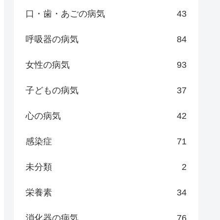
口・歯・あごの病気
43
呼吸器の病気
84
女性の病気
93
子どもの病気
37
心の病気
42
感染症
71
未分類
2
栄養素
34
消化器の病気
76