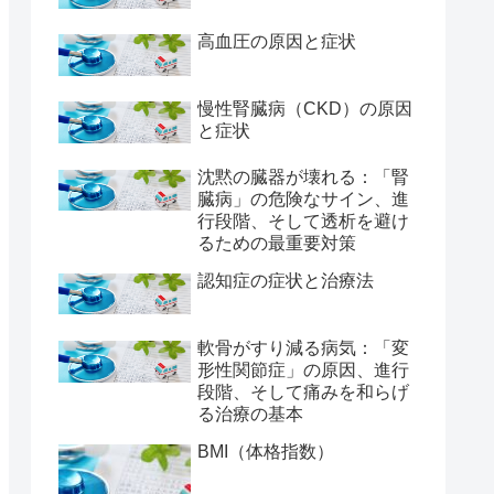
高血圧の原因と症状
慢性腎臓病（CKD）の原因
と症状
沈黙の臓器が壊れる：「腎
臓病」の危険なサイン、進
行段階、そして透析を避け
るための最重要対策
認知症の症状と治療法
軟骨がすり減る病気：「変
形性関節症」の原因、進行
段階、そして痛みを和らげ
る治療の基本
BMI（体格指数）