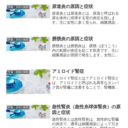
尿道炎の原因と症状
腎臓・尿路の病気
尿道炎とは尿道炎とは、尿道と呼ばれる
尿を体外に排泄する管の炎症を指しま
す。主に女性に多く見られ、細菌感染が
原因で起こります。一般的に、大腸菌や
クラミジアなどの細菌が尿道に侵入し、
感染を引き起こします。尿道炎の症状に
膀胱炎の原因と症状
腎臓・尿路の病気
は、排尿時の痛みや刺激感、...
膀胱炎とは膀胱炎は、膀胱（ぼうこう）
内の粘膜が炎症を起こす疾患です。主に
細菌感染が原因で発生します。女性に多
く、性交渉などが原因で起こることもあ
ります。膀胱炎の主な症状には、頻尿、
排尿時の痛みや刺激感、残尿感、尿のに
アミロイド腎症
腎臓・尿路の病気
おいや色の変化などがあり...
アミロイド腎症とは？アミロイド腎症と
は、アミロイドと呼ばれる異常なタンパ
ク質が腎臓に沈着することで、腎機能が
低下する病気です。沈着したアミロイド
は、腎臓の働きを妨げ、様々な症状を引
き起こします。アミロイド腎症の原因ア
ミロイド腎症の原因は、大...
急性腎炎（急性糸球体腎炎）の原
腎臓・尿路の病気
因と症状
急性腎炎とは急性腎炎は、急性的な腎臓
の炎症で、通常は細菌感染によって引き