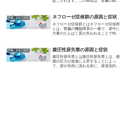
起こされます。この病気は、腎臓の組織
や管の損傷を引き起こす可能性があり、
重篤な合併症を引き起こすことがありま
す。急性腎炎の症状には、発熱、腰痛、
ネフローゼ症候群の原因と症状
腎臓・尿路の病気
頻尿、尿の変色（濁ったり...
ネフローゼ症候群とはネフローゼ症候群
とは、腎臓の機能障害の一種で、尿中に
大量のたんぱく質が失われることで特徴
付けられる疾患です。一般的に、体重増
加、浮腫、尿量の減少、尿中のたんぱく
質の増加などが見られます。ネフローゼ
腹圧性尿失禁の原因と症状
腎臓・尿路の病気
症候群は、腎臓の機能に影...
腹圧性尿失禁とは腹圧性尿失禁とは、膀
胱の圧力が急激に上昇することによっ
て、尿が自然に流れる前に、尿道括約筋
が開かれてしまい、意図しない尿漏れが
起こる状態を指します。腹圧性尿失禁
は、咳やくしゃみ、腹筋運動、重い物を
持ち上げるなどの動作をすると...