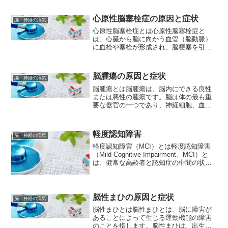
す。末梢神経障害の原因末梢神経障害の
原因は多岐にわたります。主な原因とし
ては以下が挙げられます。...
心原性脳塞栓症の原因と症状
脳・神経の病気
心原性脳塞栓症とは心原性脳塞栓症と
は、心臓から脳に向かう血管（脳動脈）
に血栓や塞栓が形成され、脳梗塞を引き
起こす病態です。心臓が正常に機能しな
い場合、心房細動や弁膜症などの状態が
生じることがあります。これらの状態で
脳腫瘍の原因と症状
脳・神経の病気
は、心臓から送り出される血...
脳腫瘍とは脳腫瘍は、脳内にできる良性
または悪性の腫瘍です。脳は体の最も重
要な器官の一つであり、神経細胞、血
管、支持組織から構成されています。脳
腫瘍は、これらの細胞の異常な増殖によ
って形成される、腫れた塊や腫瘤のこと
軽度認知障害
脳・神経の病気
です。脳腫瘍は、原発性腫瘍...
軽度認知障害（MCI）とは軽度認知障害
（Mild Cognitive Impairment、MCI）と
は、健常な高齢者と認知症の中間の状態
を指します。記憶力や注意力などの認知
機能が、年齢や教育レベルを考慮して
も、同年代の人と比べて低下してい...
脳性まひの原因と症状
脳・神経の病気
脳性まひとは脳性まひとは、脳に障害が
あることによって生じる運動機能の障害
のことを指します。脳性まひは、出生