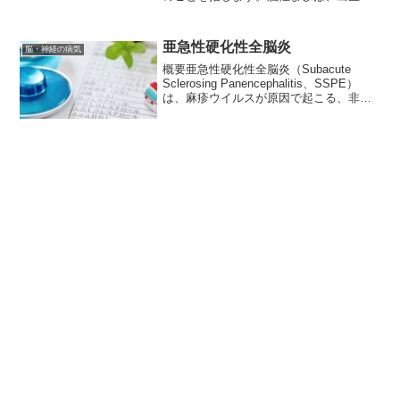
前、出生時、出生後の期間に脳に損傷が
起こったために起こることがあります。
この状態は、通常は出生前の脳損傷に起
亜急性硬化性全脳炎
脳・神経の病気
因する先天性脳性まひと、出...
概要亜急性硬化性全脳炎（Subacute
Sclerosing Panencephalitis、SSPE）
は、麻疹ウイルスが原因で起こる、非常
にまれな神経疾患です。麻疹の発症後数
年から十数年という長い潜伏期を経て、
脳に慢性的な炎症を起こし、...