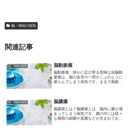
脳・神経の病気
関連記事
脳動脈瘤
脳・神経の病気
脳動脈瘤：静かに忍び寄る危険な病脳動
脈瘤は、脳の血管の一部がこぶのように
膨らんでしまう病気です。まるで風船の
ように血管の一部が膨らみ、破裂する
と、致命的となることもある恐ろしい病
気です。しかし、早期発見と適切な治療
により、そのリスクを大幅に...
脳膿瘍
脳・神経の病気
脳膿瘍とは？脳膿瘍とは、脳内に膿が溜
まってしまう病気です。膿の中には様々
な種類の細菌や真菌などが含まれてお
り、脳組織を破壊し、神経症状を引き起
こします。脳膿瘍の原因脳膿瘍の原因は