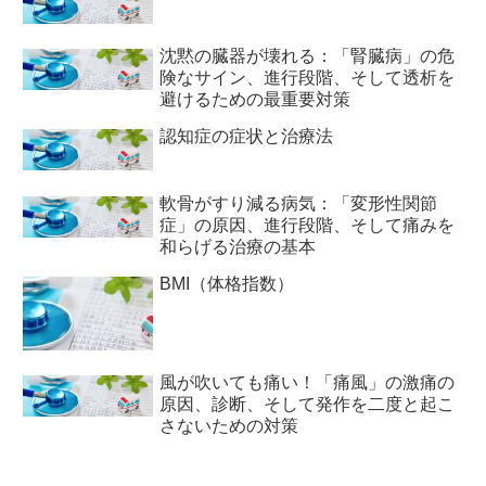
沈黙の臓器が壊れる：「腎臓病」の危
険なサイン、進行段階、そして透析を
避けるための最重要対策
認知症の症状と治療法
軟骨がすり減る病気：「変形性関節
症」の原因、進行段階、そして痛みを
和らげる治療の基本
BMI（体格指数）
風が吹いても痛い！「痛風」の激痛の
原因、診断、そして発作を二度と起こ
さないための対策