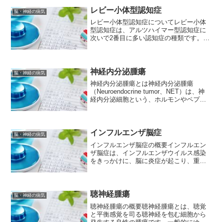
様々ですが、大きく分けて以下の3つの経
路が考えられます。 直接...
レビー小体型認知症
脳・神経の病気
レビー小体型認知症についてレビー小体
型認知症は、アルツハイマー型認知症に
次いで2番目に多い認知症の種類です。パ
ーキンソン病の症状と認知症の症状が混
在することが特徴で、そのために診断が
難しい場合もあります。レビー小体型認
知症とは？レビー小体型...
神経内分泌腫瘍
脳・神経の病気
神経内分泌腫瘍とは神経内分泌腫瘍
（Neuroendocrine tumor、NET）は、神
経内分泌細胞という、ホルモンやペプチ
ドを分泌する細胞から発生する腫瘍で
す。膵臓、消化管、肺などに多くみられ
ますが、体中のあらゆる臓器に発生する
可能性が...
インフルエンザ脳症
脳・神経の病気
インフルエンザ脳症の概要インフルエン
ザ脳症は、インフルエンザウイルス感染
をきっかけに、脳に炎症が起こり、重篤
な神経症状を引き起こす病気です。主に
乳幼児に多くみられ、発熱、けいれん、
意識障害などが急速に進行することが特
徴です。原因インフルエン...
聴神経腫瘍
脳・神経の病気
聴神経腫瘍の概要聴神経腫瘍とは、聴覚
と平衡感覚を司る聴神経を包む細胞から