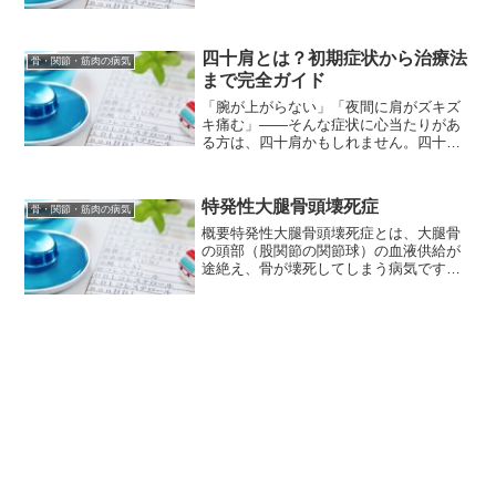
描いていますが、脊柱後弯症ではこのカ
ーブが過度に後方に傾いてしまいます。
脊柱後弯症の原因脊柱後弯症の原因は、
大きく分けて以下のもの...
四十肩とは？初期症状から治療法
骨・関節・筋肉の病気
まで完全ガイド
「腕が上がらない」「夜間に肩がズキズ
キ痛む」——そんな症状に心当たりがあ
る方は、四十肩かもしれません。四十肩
（別名：肩関節周囲炎）は、40代以降に
多く見られる肩の疾患です。放置すると
生活に大きな支障をきたすこともありま
特発性大腿骨頭壊死症
骨・関節・筋肉の病気
す。この記事では、四十...
概要特発性大腿骨頭壊死症とは、大腿骨
の頭部（股関節の関節球）の血液供給が
途絶え、骨が壊死してしまう病気です。
この壊死した部分が潰れてしまい、股関
節の機能が失われてしまうことがありま
す。原因がはっきりしないことから「特
発性」と呼ばれています。...