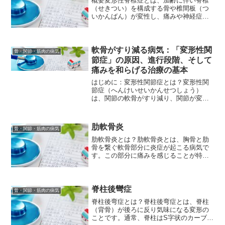
概要変形性脊椎症とは、加齢に伴い脊椎
（せきつい）を構成する骨や椎間板（つ
いかんばん）が変性し、痛みや神経症状
を引き起こす病気です。私たちの脊椎
は、24個の椎骨とそれらの間にクッショ
ンの役割を果たす椎間板で構成されてい
ます。この椎骨や椎間板が...
軟骨がすり減る病気：「変形性関
骨・関節・筋肉の病気
節症」の原因、進行段階、そして
痛みを和らげる治療の基本
はじめに：変形性関節症とは？変形性関
節症（へんけいせいかんせつしょう）
は、関節の軟骨がすり減り、関節が変形
することで、痛みや動かしにくさ（可動
域の制限）が生じる病気です。この病気
は、特に膝（ひざ）や股関節（こかんせ
肋軟骨炎
骨・関節・筋肉の病気
つ）、手の指の関節（へバー...
肋軟骨炎とは？肋軟骨炎とは、胸骨と肋
骨を繋ぐ軟骨部分に炎症が起こる病気で
す。この部分に痛みを感じることが特徴
で、深呼吸や咳、くしゃみなど、胸郭を
動かす動作で痛みが悪化することが多く
見られます。肋軟骨炎の原因肋軟骨炎の
明確な原因は、まだ完全に...
脊柱後彎症
骨・関節・筋肉の病気
脊柱後弯症とは？脊柱後弯症とは、脊柱
（背骨）が後ろに反り気味になる変形の
ことです。通常、脊柱はS字状のカーブを