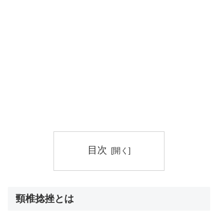
目次
頸椎捻挫とは