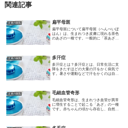
関連記事
扁平母斑
皮膚の病気
扁平母斑について扁平母斑（へんぺいぼ
はん）は、生まれつき皮膚に現れる茶色
のあざの一種です。一般的に「茶あざ」
と呼ばれることもあります。メラニン色
素が増えることで、皮膚が茶色く見える
ようになるのが特徴です。原因扁平母斑
の詳しい原因は、まだ解明...
多汗症
皮膚の病気
多汗症とは？多汗症とは、日常生活に支
障をきたすほどの大量の汗をかく病気で
す。暑さや運動などで汗をかくのは自然
なことですが、多汗症の場合は、気温や
運動量に関係なく、いつも汗をかいた
り、特定の部位に大量の汗をかいたりし
ます。多汗症の原因多汗症の...
毛細血管奇形
皮膚の病気
毛細血管奇形は、生まれつき血管が異常
に増生することで起こる「あざ」の一種
です。赤ちゃんの頃から存在し、自然に
消えることはなく、生涯付き合っていく
ことが多い疾患です。今回は、毛細血管
奇形の概要、原因、症状、治療法、予防
について詳しく解説します...