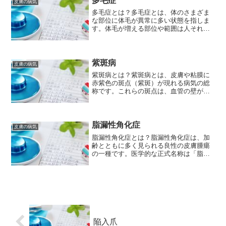
多毛症
皮膚の病気
多毛症とは？多毛症とは、体のさまざま
な部位に体毛が異常に多い状態を指しま
す。体毛が増える部位や範囲は人それぞ
れで、生える体毛も細く柔らかいものか
ら、太く硬いものまで様々です。多毛症
の原因多毛症の原因は、大きく分けて**
男性ホルモン（アンドロ...
紫斑病
皮膚の病気
紫斑病とは？紫斑病とは、皮膚や粘膜に
赤紫色の斑点（紫斑）が現れる病気の総
称です。これらの斑点は、血管の壁が弱
くなり、血液が漏れ出すことで生じま
す。原因は様々で、軽度のものから重篤
なものまで幅広く存在します。紫斑病の
原因紫斑病の原因は多岐にわ...
脂漏性角化症
皮膚の病気
脂漏性角化症とは？脂漏性角化症は、加
齢とともに多く見られる良性の皮膚腫瘍
の一種です。医学的な正式名称は「脂漏
性角化症」ですが、一般的には「老人性
イボ」と呼ばれることもあります。脂漏
性角化症の原因脂漏性角化症の詳しい原
因は解明されていませんが...
陥入爪