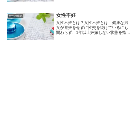
クッションのような役割を果たしていま
すが、羊水過多になると、母体や胎児に
様々な影響を及ぼす可能性...
女性不妊
女性の病気
女性不妊とは？女性不妊とは、健康な男
女が避妊をせずに性交を続けているにも
関わらず、1年以上妊娠しない状態を指し
ます。近年、晩婚化が進み、不妊に悩む
カップルが増加しています。女性不妊の
原因女性不妊の原因は様々です。主な原
因としては、以下のもの...