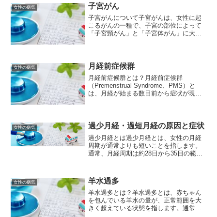
の変化です。女性ホルモン...
子宮がん
女性の病気
子宮がんについて子宮がんは、女性に起
こるがんの一種で、子宮の部位によって
「子宮頸がん」と「子宮体がん」に大き
く分けられます。それぞれ、原因、症
状、治療法が異なります。子宮頸がん原
因 ヒトパピローマウイルス（HPV）感染:
HPV感染が子宮頸...
月経前症候群
女性の病気
月経前症候群とは？月経前症候群
（Premenstrual Syndrome、PMS）と
は、月経が始まる数日前から症状が現
れ、月経が始まるとともに軽くなる、身
体的・精神的な不調の総称です。多くの
女性が経験する生理前の不快な症状を指
し、その種類...
過少月経・過短月経の原因と症状
女性の病気
過少月経とは過少月経とは、女性の月経
周期が通常よりも短いことを指します。
通常、月経周期は約28日から35日の範囲
内であり、その周期が短い場合、過少月
経と診断されます。一般的に、月経周期
が21日未満の場合、過少月経とみなされ
羊水過多
女性の病気
ます。過少月経の原...
羊水過多とは？羊水過多とは、赤ちゃん
を包んでいる羊水の量が、正常範囲を大
きく超えている状態を指します。通常、
羊水は赤ちゃんが快適に成長するための