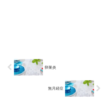
卵巣炎
無月経症