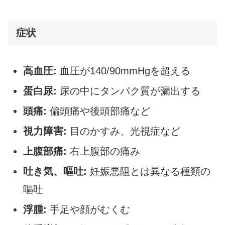
症状
高血圧:
血圧が140/90mmHgを超える
蛋白尿:
尿の中にタンパク質が漏出する
頭痛:
偏頭痛や後頭部痛など
視力障害:
目のかすみ、光視症など
上腹部痛:
右上腹部の痛み
吐き気、嘔吐:
妊娠悪阻とは異なる種類の
嘔吐
浮腫:
手足や顔がむくむ