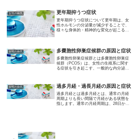
遅発月経はそれよりも長い周期で月経が
始まることがあります。遅発月経の原因
更年期抑うつ症状
女性の病気
は、ストレス、体重の変化...
更年期抑うつ症状について更年期は、女
性ホルモンの分泌量が減少することで、
様々な身体的・精神的な変化が起こる時
期です。その中でも、抑うつ症状は多く
の方が経験する悩みのひとつです。ここ
では、更年期抑うつ症状について、原
因、症状、治療法、予防法な...
多嚢胞性卵巣症候群の原因と症状
女性の病気
多嚢胞性卵巣症候群とは多嚢胞性卵巣症
候群（PCOS）は、女性の生殖系に関す
る症状を引き起こす、一般的な内分泌障
害です。この症候群は、卵巣が多数の小
さな嚢胞（液体で満たされた袋状の構造
物）を形成し、それらが卵巣の正常な機
過多月経・過長月経の原因と症状
女性の病気
能を妨げることで特徴づ...
過多月経とは過多月経とは、通常の月経
周期よりも長い間隔で月経がある状態を
指します。通常の月経周期は、28日から
32日程度であり、それよりも長い間隔で
月経がある場合、過多月経と診断される
ことがあります。過多月経の原因は、ス
トレス、体重の増加や...