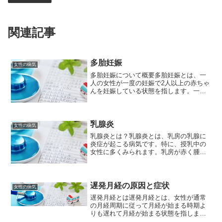
関連記事
多胎妊娠
女性の病気
多胎妊娠について概要多胎妊娠とは、一
人の女性が一度の妊娠で2人以上の赤ちゃ
んを妊娠している状態を指します。一般
的には双子（双胎）が最も多く、三つ子
（三胎）や四つ子（四胎）もいます。原
因多胎妊娠の原因は、大きく分けて以下
の2つが考えられます。...
乳腺炎
女性の病気
乳腺炎とは？乳腺炎とは、乳房の乳腺に
炎症が起こる病気です。特に、授乳中の
女性に多くみられます。乳房が赤く腫
れ、痛みを伴うのが特徴です。乳腺炎の
原因乳腺炎は、大きく分けて以下の2つの
原因が考えられます。 母乳のうっ滞: 母
乳が乳房内に滞留する...
遅発月経の原因と症状
女性の病気
遅発月経とは遅発月経とは、女性が通常
の月経周期に従って月経が始まる時期よ
りも遅れて月経が始まる状態を指しま
す。通常、月経周期は28日前後であり、