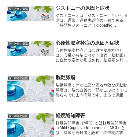
難しい場合もあります。レビー小体型認
知症とは？レビー小体型...
ジストニーの原因と症状
脳・神経の病気
ジストニーとは「ジストニー」という用
語は、通常、運動失調症の一種である
「特発性ジストニア（idiopathic
dystonia）」を指します。ジストニア
は、脳神経系の障害によって筋肉の収縮
が起こり、不随意な筋肉の痙攣や異常な
心原性脳塞栓症の原因と症状
脳・神経の病気
姿勢を引き起こ...
心原性脳塞栓症とは心原性脳塞栓症と
は、心臓から脳に向かう血管（脳動脈）
に血栓や塞栓が形成され、脳梗塞を引き
起こす病態です。心臓が正常に機能しな
い場合、心房細動や弁膜症などの状態が
生じることがあります。これらの状態で
脳動脈瘤
脳・神経の病気
は、心臓から送り出される血...
脳動脈瘤：静かに忍び寄る危険な病脳動
脈瘤は、脳の血管の一部がこぶのように
膨らんでしまう病気です。まるで風船の
ように血管の一部が膨らみ、破裂する
と、致命的となることもある恐ろしい病
気です。しかし、早期発見と適切な治療
により、そのリスクを大幅に...
軽度認知障害
脳・神経の病気
軽度認知障害（MCI）とは軽度認知障害
（Mild Cognitive Impairment、MCI）と
は、健常な高齢者と認知症の中間の状態