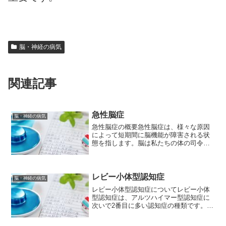
脳・神経の病気
関連記事
急性脳症
脳・神経の病気
急性脳症の概要急性脳症は、様々な原因
によって短期間に脳機能が障害される状
態を指します。脳は私たちの体の司令塔
であり、この司令塔に異常が生じるた
め、意識障害、けいれん、嘔吐、麻痺な
ど、様々な症状が現れます。急性脳症の
原因急性脳症の原因は多岐に...
レビー小体型認知症
脳・神経の病気
レビー小体型認知症についてレビー小体
型認知症は、アルツハイマー型認知症に
次いで2番目に多い認知症の種類です。パ
ーキンソン病の症状と認知症の症状が混
在することが特徴で、そのために診断が