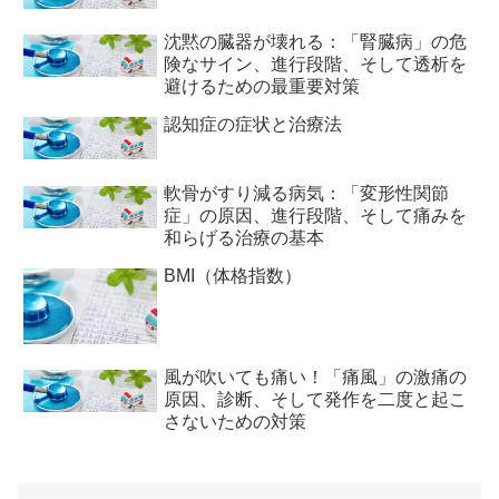
沈黙の臓器が壊れる：「腎臓病」の危
険なサイン、進行段階、そして透析を
避けるための最重要対策
認知症の症状と治療法
軟骨がすり減る病気：「変形性関節
症」の原因、進行段階、そして痛みを
和らげる治療の基本
BMI（体格指数）
風が吹いても痛い！「痛風」の激痛の
原因、診断、そして発作を二度と起こ
さないための対策