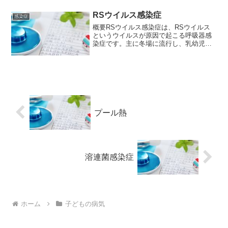
死に至ることもあります。原因ボツリヌ
ス菌は、土壌や河川、湖沼...
RSウイルス感染症
感染症
概要RSウイルス感染症は、RSウイルス
というウイルスが原因で起こる呼吸器感
染症です。主に冬場に流行し、乳幼児に
重症化しやすいことで知られています。
原因RSウイルスは、非常に感染力が強い
ウイルスで、飛沫感染や接触感染によっ
て人から人へ感染しま...
プール熱
溶連菌感染症
ホーム
子どもの病気