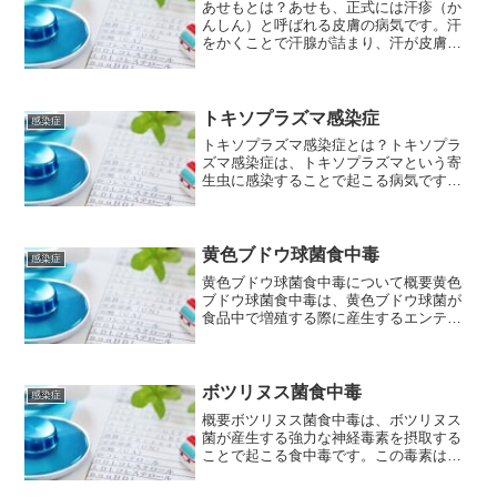
あせもとは？あせも、正式には汗疹（か
んしん）と呼ばれる皮膚の病気です。汗
をかくことで汗腺が詰まり、汗が皮膚の
中にたまって炎症を起こすことで、赤み
や痒みを伴う発疹が現れます。高温多湿
な環境や、激しい運動などで大量に汗を
かいたときに起こりやすい...
トキソプラズマ感染症
感染症
トキソプラズマ感染症とは？トキソプラ
ズマ感染症は、トキソプラズマという寄
生虫に感染することで起こる病気です。
世界中で見られる感染症で、世界人口の3
分の1が感染しているとも言われていま
す。しかし、健康な成人であれば、感染
しても無症状の場合が多...
黄色ブドウ球菌食中毒
感染症
黄色ブドウ球菌食中毒について概要黄色
ブドウ球菌食中毒は、黄色ブドウ球菌が
食品中で増殖する際に産生するエンテロ
トキシンという毒素を、食品と一緒に摂
取することで起こる食中毒です。この毒
素は、熱に強く、一度できてしまうと加
熱しても分解されません。...
ボツリヌス菌食中毒
感染症
概要ボツリヌス菌食中毒は、ボツリヌス
菌が産生する強力な神経毒素を摂取する
ことで起こる食中毒です。この毒素は、
神経系に作用し、筋肉の麻痺を引き起こ
すため、重症化すると呼吸困難となり、