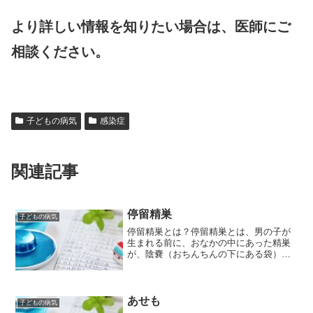
より詳しい情報を知りたい場合は、医師にご
相談ください。
子どもの病気
感染症
関連記事
停留精巣
子どもの病気
停留精巣とは？停留精巣とは、男の子が
生まれる前に、おなかの中にあった精巣
が、陰嚢（おちんちんの下にある袋）ま
で降りてこない状態を指します。生まれ
つきみられるもので、男の子の約3人に1
人が経験する、比較的多い先天性の異常
です。停留精巣の原因停...
あせも
子どもの病気