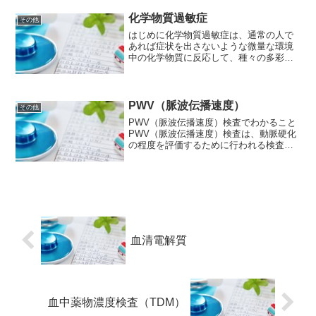
で、細胞の損傷や破壊を調べ、様々な病
気の診断や経過観察に...
化学物質過敏症
その他
はじめに化学物質過敏症は、通常の人で
あれば症状を出さないような微量な環境
中の化学物質に反応して、種々の多彩な
症状を訴える病態です。自覚症状が基本
となる自律神経系の不定愁訴や精神神経
症状をはじめとする多彩で非特異的な症
状を訴えます。化学物質過...
PWV（脈波伝播速度）
その他
PWV（脈波伝播速度）検査でわかること
PWV（脈波伝播速度）検査は、動脈硬化
の程度を評価するために行われる検査で
す。具体的には、心臓から送り出された
血液の拍動（脈波）が、動脈を通じて手
足に伝わる速度を測定します。動脈は、
内膜、中膜、外膜の3...
血清電解質
血中薬物濃度検査（TDM）