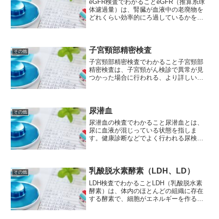
eGFR検査でわかることeGFR（推算糸球
体濾過量）は、腎臓が血液中の老廃物を
どれくらい効率的にろ過しているかを示
す指標です。腎臓には、糸球体という血
液をろ過するフィルターのような組織が
多数存在します。eGFR検査では、この糸
球体の濾過能力...
子宮頸部精密検査
その他
子宮頸部精密検査でわかること子宮頸部
精密検査は、子宮頸がん検診で異常が見
つかった場合に行われる、より詳しい検
査です。この検査では、コルポスコピー
という拡大鏡で子宮頸部を観察し、異常
な組織が見つかった場合には、その組織
を採取して病理検査を行い...
尿潜血
その他
尿潜血の検査でわかること尿潜血とは、
尿に血液が混じっている状態を指しま
す。健康診断などでよく行われる尿検査
で、尿中の赤血球の有無を調べます。尿
潜血の検査でわかることは以下の通りで
す。 尿路系の異常: 腎臓、尿管、膀胱、
尿道などの尿路系に異常...
乳酸脱水素酵素（LDH、LD）
その他
LDH検査でわかることLDH（乳酸脱水素
酵素）は、体内のほとんどの組織に存在
する酵素で、細胞がエネルギーを作る際
に重要な役割を果たします。LDH検査
は、血液中のLDHの量を測定すること