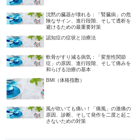
沈黙の臓器が壊れる：「腎臓病」の危
険なサイン、進行段階、そして透析を
避けるための最重要対策
認知症の症状と治療法
軟骨がすり減る病気：「変形性関節
症」の原因、進行段階、そして痛みを
和らげる治療の基本
BMI（体格指数）
風が吹いても痛い！「痛風」の激痛の
原因、診断、そして発作を二度と起こ
さないための対策