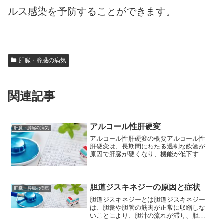
ルス感染を予防することができます。
肝臓・膵臓の病気
関連記事
アルコール性肝硬変
肝臓・膵臓の病気
アルコール性肝硬変の概要アルコール性
肝硬変は、長期間にわたる過剰な飲酒が
原因で肝臓が硬くなり、機能が低下する
病気です。肝臓は、体内に取り込まれた
アルコールを分解する働きを担っていま
すが、過剰なアルコール摂取は肝臓に大
きな負担をかけ、最終的に...
胆道ジスキネジーの原因と症状
肝臓・膵臓の病気
胆道ジスキネジーとは胆道ジスキネジー
は、胆嚢や胆管の筋肉が正常に収縮しな
いことにより、胆汁の流れが滞り、胆石