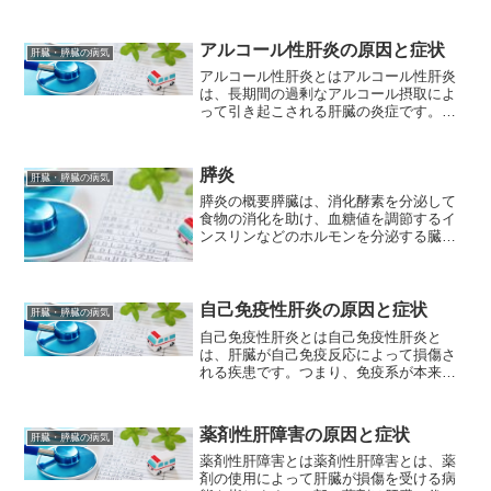
症や胆のう炎などの疾患を引き起こすこ
とがある病気のことです。胆嚢や胆管の
筋肉が収縮しない原因として、ストレス
アルコール性肝炎の原因と症状
肝臓・膵臓の病気
や自律神経の異常、運動不...
アルコール性肝炎とはアルコール性肝炎
は、長期間の過剰なアルコール摂取によ
って引き起こされる肝臓の炎症です。ア
ルコールを飲むことによって、肝臓はア
ルコールを分解するための酵素を生成し
ますが、長期間にわたる過剰な摂取によ
膵炎
肝臓・膵臓の病気
って肝臓の細胞が損傷を受...
膵炎の概要膵臓は、消化酵素を分泌して
食物の消化を助け、血糖値を調節するイ
ンスリンなどのホルモンを分泌する臓器
です。膵炎とは、この膵臓に炎症が起こ
る病気で、大きく分けて急性膵炎と慢性
膵炎の2種類があります。急性膵炎原因
アルコール: 最も一般...
自己免疫性肝炎の原因と症状
肝臓・膵臓の病気
自己免疫性肝炎とは自己免疫性肝炎と
は、肝臓が自己免疫反応によって損傷さ
れる疾患です。つまり、免疫系が本来攻
撃すべきではない肝臓の健康な細胞を誤
って攻撃してしまうため、肝臓に炎症が
生じ、肝臓細胞が壊死することがありま
薬剤性肝障害の原因と症状
肝臓・膵臓の病気
す。自己免疫性肝炎は、原因...
薬剤性肝障害とは薬剤性肝障害とは、薬
剤の使用によって肝臓が損傷を受ける病