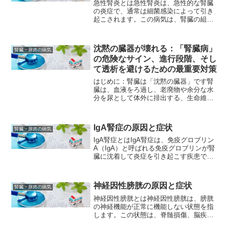
急性腎炎とは急性腎炎は、急性的な腎臓
の炎症で、通常は細菌感染によって引き
起こされます。この病気は、腎臓の組織
や管の損傷を引き起こす可能性があり、
重篤な合併症を引き起こすことがありま
す。急性腎炎の症状には、発熱、腰痛、
沈黙の臓器が壊れる：「腎臓病」
腎臓・尿路の病気
頻尿、尿の変色（濁ったり...
の危険なサイン、進行段階、そし
て透析を避けるための最重要対策
はじめに：腎臓は「沈黙の臓器」です腎
臓は、血液をろ過し、老廃物や余分な水
分を尿として体外に排出する、生命維持
に不可欠な臓器です。また、血圧の調整
や、血液を作るホルモンの分泌など、重
要な役割を担っています。しかし、腎臓
IgA腎症の原因と症状
腎臓・尿路の病気
は、機能が半分以下に低下...
IgA腎症とはIgA腎症は、免疫グロブリン
A（IgA）と呼ばれる免疫グロブリンが腎
臓に沈着して炎症を引き起こす疾患で
す。この疾患は、特にアジア人に多くみ
られる原因不明の疾患であり、慢性腎臓
病の原因の一つとなることがあります。
神経因性膀胱の原因と症状
腎臓・尿路の病気
IgA腎症は、通...
神経因性膀胱とは神経因性膀胱は、膀胱
の神経機能が正常に機能しない状態を指
します。この状態は、脊髄損傷、脳疾
患、糖尿病などによって引き起こされる