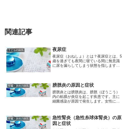
関連記事
夜尿症
子どもの病気
夜尿症（おねしょ）とは？夜尿症とは、5
歳を過ぎても夜間に寝ている間に無意識
に尿を漏らしてしまう状態を指します。
医学的には「夜間失禁」とも呼ばれま
す。夜尿症の原因夜尿症の原因は、まだ
完全に解明されていませんが、以下の要
因が考えられています。 ...
膀胱炎の原因と症状
腎臓・尿路の病気
膀胱炎とは膀胱炎は、膀胱（ぼうこう）
内の粘膜が炎症を起こす疾患です。主に
細菌感染が原因で発生します。女性に多
く、性交渉などが原因で起こることもあ
ります。膀胱炎の主な症状には、頻尿、
排尿時の痛みや刺激感、残尿感、尿のに
急性腎炎（急性糸球体腎炎）の原
腎臓・尿路の病気
おいや色の変化などがあり...
因と症状