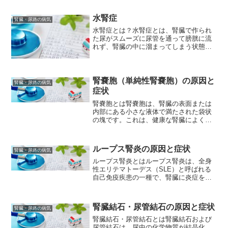
性尿道炎の原因となる病原体は様々です
が、代表的なものとして以...
水腎症
腎臓・尿路の病気
水腎症とは？水腎症とは、腎臓で作られ
た尿がスムーズに尿管を通って膀胱に流
れず、腎臓の中に溜まってしまう状態を
指します。腎臓が水で膨らんでしまうこ
とから、この名が付けられています。水
腎症の原因水腎症の原因は様々ですが、
大きく分けて以下のものが...
腎嚢胞（単純性腎嚢胞）の原因と
腎臓・尿路の病気
症状
腎嚢胞とは腎嚢胞は、腎臓の表面または
内部にある小さな液体で満たされた袋状
の塊です。これは、健康な腎臓によく見
られる良性の病変であり、多くの場合、
症状を引き起こすことなく発見されま
す。しかし、腎臓の嚢胞が大きくなりす
ループス腎炎の原因と症状
腎臓・尿路の病気
ぎると、痛みや腎臓の機能不...
ループス腎炎とはループス腎炎は、全身
性エリテマトーデス（SLE）と呼ばれる
自己免疫疾患の一種で、腎臓に炎症を引
き起こす病気です。SLEは、免疫系が正
常な組織を攻撃するために免疫反応が過
剰になる自己免疫疾患であり、患者は慢
腎臓結石・尿管結石の原因と症状
腎臓・尿路の病気
性的な炎症と組織損傷...
腎臓結石・尿管結石とは腎臓結石および
尿管結石は、尿中の化学物質が結晶化