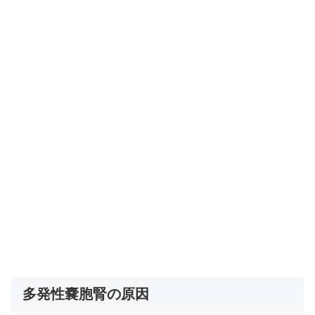
多発性嚢胞腎の原因