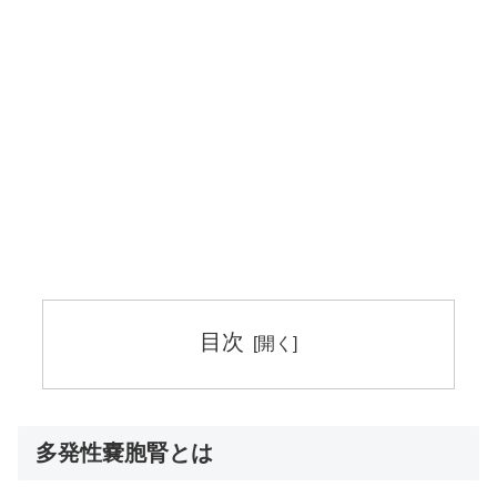
目次
多発性嚢胞腎とは