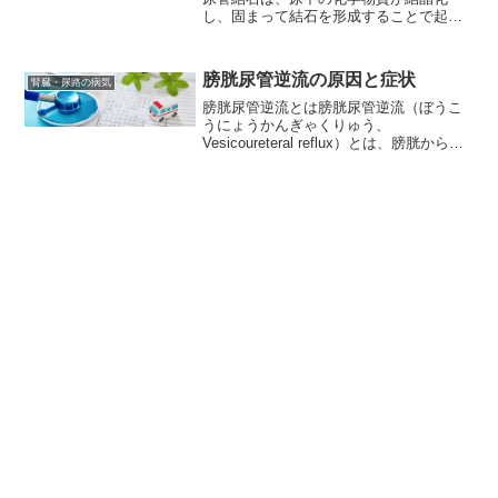
し、固まって結石を形成することで起こ
る疾患です。腎臓結石は、腎臓の内部に
形成されます。尿管結石は、腎臓から尿
管を通って膀胱に向かう途中で形成され
膀胱尿管逆流の原因と症状
腎臓・尿路の病気
る結石です。腎臓や尿管が結...
膀胱尿管逆流とは膀胱尿管逆流（ぼうこ
うにょうかんぎゃくりゅう、
Vesicoureteral reflux）とは、膀胱から尿
管に尿が逆流することを指します。通
常、膀胱と尿管の間には尿管閉鎖弁と呼
ばれる弁があり、これによって尿が逆流
しないように...