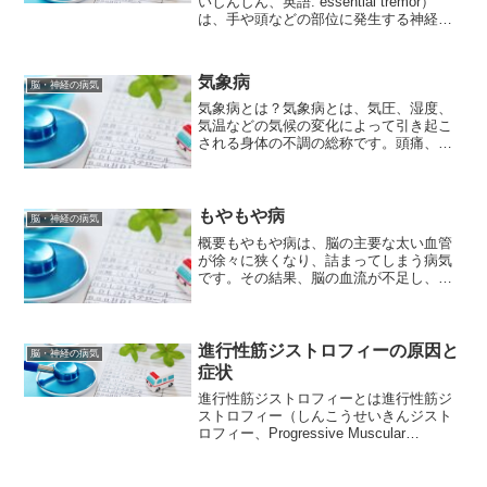
いしんしん、英語: essential tremor）
は、手や頭などの部位に発生する神経疾
患の一種で、主に手の震えが特徴的な病
気です。一般的には、手の震えが持続的
で、動かしたり特定の動作を行ったりす
気象病
脳・神経の病気
る際に...
気象病とは？気象病とは、気圧、湿度、
気温などの気候の変化によって引き起こ
される身体の不調の総称です。頭痛、め
まい、関節痛、倦怠感、気分の落ち込み
など、人によって症状は様々です。特
に、気圧の変化に敏感な人が、頭痛やだ
るさを感じやすいと言われて...
もやもや病
脳・神経の病気
概要もやもや病は、脳の主要な太い血管
が徐々に狭くなり、詰まってしまう病気
です。その結果、脳の血流が不足し、細
い血管が異常増殖して「もやもや」した
状態になることから、この名が付けられ
ました。日本人に多くみられる疾患で、
小児から成人まで幅広い年...
進行性筋ジストロフィーの原因と
脳・神経の病気
症状
進行性筋ジストロフィーとは進行性筋ジ
ストロフィー（しんこうせいきんジスト
ロフィー、Progressive Muscular
Dystrophy：PMD）は、筋肉の変性や筋
肉細胞の壊死による筋力低下が進行して
いく病気の総称です。PMDは多数の...