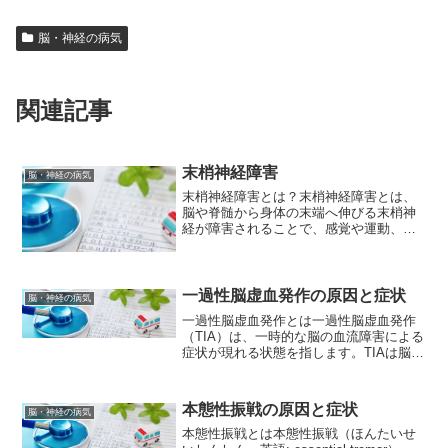
脳・神経の病気
関連記事
末梢神経障害
脳・神経の病気
末梢神経障害とは？末梢神経障害とは、
脳や脊髄から身体の末端へ伸びる末梢神
経が障害されることで、感覚や運動、自
律神経などに異常が生じる状態を指しま
す。末梢神経障害の原因末梢神経障害の
原因は多岐にわたります。主な原因とし
ては以下が挙げられます。...
一過性脳虚血発作の原因と症状
脳・神経の病気
一過性脳虚血発作とは一過性脳虚血発作
（TIA）は、一時的な脳の血流障害による
症状が現れる状態を指します。TIAは脳卒
中の前駆症状の一つであり、脳卒中と同
様に血液の循環不良によって引き起こさ
れますが、症状が短時間（数分から数時
本態性振戦の原因と症状
脳・神経の病気
間）で消失する点...
本態性振戦とは本態性振戦（ほんたいせ