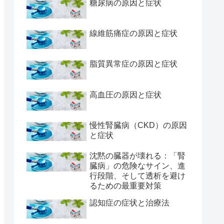
糖尿病の原因と症状
線維筋痛症の原因と症状
脂質異常症の原因と症状
高血圧の原因と症状
慢性腎臓病（CKD）の原因
と症状
沈黙の臓器が壊れる：「腎
臓病」の危険なサイン、進
行段階、そして透析を避け
るための最重要対策
認知症の症状と治療法