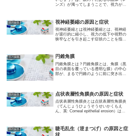
ンズ）が濁ってしまうことで、視力が低
下したり、ものがかすんだりする病気で
す。水晶体は、カメラのレンズに相当す
る役割を果たしており、外から入ってき
視神経萎縮の原因と症状
目の病気
た光を屈折させ、網膜（フ...
視神経萎縮とは視神経萎縮とは、視神経
が退行的に縮小し、視力の低下や視野の
狭窄などを引き起こす症状のことを指し
ます。視神経は、眼球から脳へと繋がる
神経であり、視覚情報を脳に伝える役割
を担っています。視神経萎縮は、疾患や
円錐角膜
目の病気
神経障害、加齢などによっ...
円錐角膜とは？円錐角膜とは、角膜（黒
目の表面を覆っている透明な膜）の中心
部が、まるで円錐のように前に突き出し
てくる病気です。これにより、視力低下
や乱視、まぶしさといった症状が現れま
す。進行性の病気で、主に10代から20代
の若年層に多くみられ...
点状表層性角膜炎の原因と症状
目の病気
点状表層性角膜炎とは点状表層性角膜炎
（てんじょうひょうそうせいかくもえ
ん、英: Corneal epithelial erosion）は、
角膜の表層細胞が一時的に失われる疾患
です。一般的な症状は、目の表面の痛
み、赤み、異物感、光過敏、涙目な...
睫毛乱生（逆まつげ）の原因と症
目の病気
状