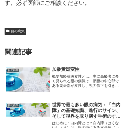
す。必ず医師にご相談ください。
目の病気
関連記事
加齢黄斑変性
目の病気
概要加齢黄斑変性とは、主に高齢者に多
く見られる眼の病気で、網膜の中心部で
ある黄斑部が変性し、視力低下を引き起
こす疾患です。放置すると、中心視力
（細かいものを見たり、文字を読んだり
する能力）が低下し、日常生活に大きな
支障をきたす可能性がありま...
世界で最も多い眼の病気：「白内
目の病気
障」の基礎知識、進行のサイン、
そして視界を取り戻す手術のすべ
て
はじめに：白内障とは？白内障（はくな
いしょう）は、眼の中にある水晶体（レ