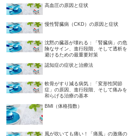
高血圧の原因と症状
慢性腎臓病（CKD）の原因と症状
沈黙の臓器が壊れる：「腎臓病」の危
険なサイン、進行段階、そして透析を
避けるための最重要対策
認知症の症状と治療法
軟骨がすり減る病気：「変形性関節
症」の原因、進行段階、そして痛みを
和らげる治療の基本
BMI（体格指数）
風が吹いても痛い！「痛風」の激痛の