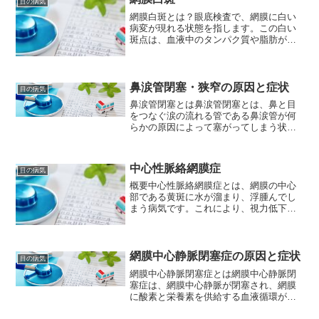
目の病気
網膜白斑とは？眼底検査で、網膜に白い
病変が現れる状態を指します。この白い
斑点は、血液中のタンパク質や脂肪が血
管から漏れ出て網膜に沈着したり、網膜
の神経細胞が損傷したりすることで生じ
ます。網膜白斑の原因網膜白斑の原因
は、様々なものが考えられま...
鼻涙管閉塞・狭窄の原因と症状
目の病気
鼻涙管閉塞とは鼻涙管閉塞とは、鼻と目
をつなぐ涙の流れる管である鼻涙管が何
らかの原因によって塞がってしまう状態
のことを指します。この状態が起こる
と、涙がうまく流れず、涙が目の表面に
滞留することで目が涙で濡れたり、眼瞼
中心性脈絡網膜症
目の病気
下垂、眼球突出などの症状が...
概要中心性脈絡網膜症とは、網膜の中心
部である黄斑に水が溜まり、浮腫んでし
まう病気です。これにより、視力低下
や、ものがゆがんで見えるなどの症状が
現れます。特に、30～50代の男性に多く
みられます。原因中心性脈絡網膜症の詳
しい原因は、まだ完全に...
網膜中心静脈閉塞症の原因と症状
目の病気
網膜中心静脈閉塞症とは網膜中心静脈閉
塞症は、網膜中心静脈が閉塞され、網膜
に酸素と栄養素を供給する血液循環が妨
げられる病気です。網膜中心静脈は、網