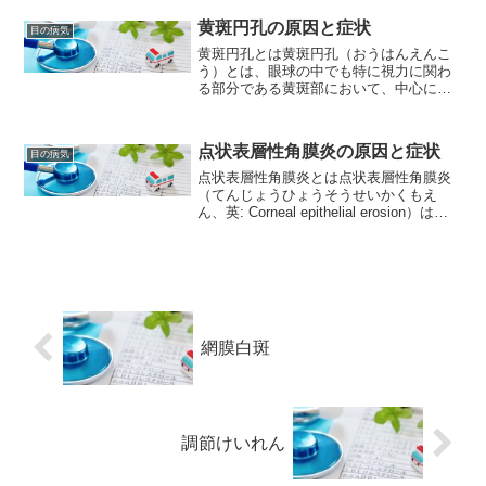
膜を構成する血管のひとつで、網膜の内
側に存在しています。網膜は視覚情報を
黄斑円孔の原因と症状
目の病気
脳に送る役割を持ちますが...
黄斑円孔とは黄斑円孔（おうはんえんこ
う）とは、眼球の中でも特に視力に関わ
る部分である黄斑部において、中心に位
置する小さな孔のことを指します。この
孔を取り囲む視細胞（錐体細胞）が光刺
激を受けることで、視覚情報を脳に伝え
点状表層性角膜炎の原因と症状
目の病気
る役割を果たしています。...
点状表層性角膜炎とは点状表層性角膜炎
（てんじょうひょうそうせいかくもえ
ん、英: Corneal epithelial erosion）は、
角膜の表層細胞が一時的に失われる疾患
です。一般的な症状は、目の表面の痛
み、赤み、異物感、光過敏、涙目な...
網膜白斑
調節けいれん