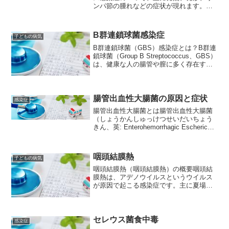
ンパ節の腫れなどの症状が現れます。風
疹ウイルスは、飛沫感染や接触感染によ
って人から人へと広がります。風疹は通
常は自然に治癒する病気ですが、妊娠初
B群連鎖球菌感染症
子どもの病気
期に感染した場合には、胎...
B群連鎖球菌（GBS）感染症とは？B群連
鎖球菌（Group B Streptococcus、GBS）
は、健康な人の腸管や膣に多く存在する
細菌の一種です。通常は人体に害を与え
ることはありませんが、新生児に感染す
ると、重篤な感染症を引き起こすこ...
腸管出血性大腸菌の原因と症状
感染症
腸管出血性大腸菌とは腸管出血性大腸菌
（しょうかんしゅっけつせいだいちょう
きん、英: Enterohemorrhagic Escherichia
coli、EHEC）は、腸管炎や血便、腹痛を
引き起こす細菌の一種です。EHECは、
Enteroh...
咽頭結膜熱
子どもの病気
咽頭結膜熱（咽頭結膜熱）の概要咽頭結
膜熱は、アデノウイルスというウイルス
が原因で起こる感染症です。主に夏場に
流行し、小児に多くみられます。プール
で感染することが多かったため、「プー
ル熱」とも呼ばれていましたが、近年で
は様々な場所での感染が報...
セレウス菌食中毒
感染症