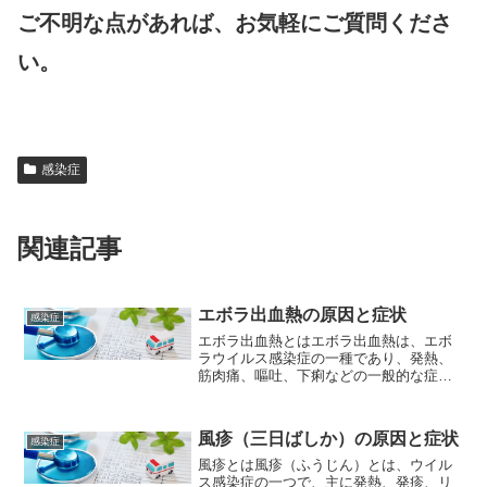
ご不明な点があれば、お気軽にご質問くださ
い。
感染症
関連記事
エボラ出血熱の原因と症状
感染症
エボラ出血熱とはエボラ出血熱は、エボ
ラウイルス感染症の一種であり、発熱、
筋肉痛、嘔吐、下痢などの一般的な症状
から始まり、次第に内出血や皮膚出血、
器官障害、低血圧、多臓器不全を引き起
こす重篤な病気です。エボラウイルス
風疹（三日ばしか）の原因と症状
感染症
は、主に野生動物から人間に...
風疹とは風疹（ふうじん）とは、ウイル
ス感染症の一つで、主に発熱、発疹、リ