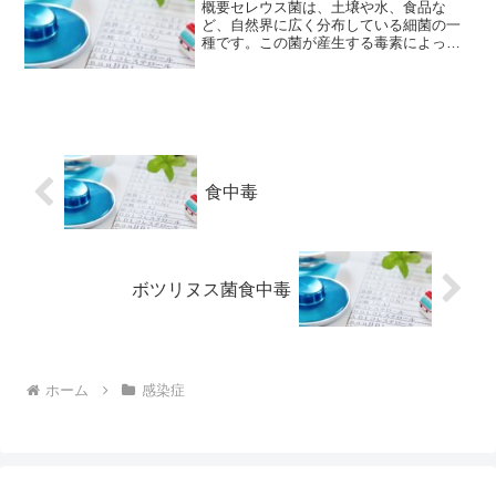
概要セレウス菌は、土壌や水、食品な
ど、自然界に広く分布している細菌の一
種です。この菌が産生する毒素によって
引き起こされる食中毒が、セレウス菌食
中毒です。原因セレウス菌は、芽胞とい
う耐久性の高い形で生き残ることができ
るため、加熱調理しても完全...
食中毒
ボツリヌス菌食中毒
ホーム
感染症