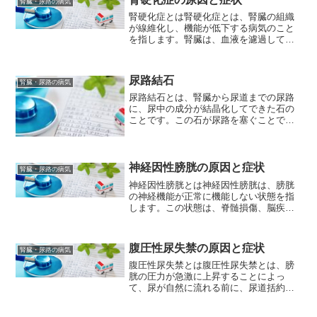
腎臓・尿路の病気
かし、慢性腎不全の場合、...
腎硬化症とは腎硬化症とは、腎臓の組織
が線維化し、機能が低下する病気のこと
を指します。腎臓は、血液を濾過して体
内の余分な水分や老廃物を排泄する重要
な器官であり、腎硬化症は腎臓の正常な
機能を阻害し、体内の毒素や余分な水分
尿路結石
腎臓・尿路の病気
を排泄できなくなります。...
尿路結石とは、腎臓から尿道までの尿路
に、尿中の成分が結晶化してできた石の
ことです。この石が尿路を塞ぐことで、
激しい痛みや血尿などの症状を引き起こ
します。尿路結石の原因尿路結石ができ
る原因は、まだ完全に解明されていませ
んが、以下の要因が考えら...
神経因性膀胱の原因と症状
腎臓・尿路の病気
神経因性膀胱とは神経因性膀胱は、膀胱
の神経機能が正常に機能しない状態を指
します。この状態は、脊髄損傷、脳疾
患、糖尿病などによって引き起こされる
ことがあります。神経因性膀胱の主な症
状は、膀胱の収縮や排尿を制御する神経
腹圧性尿失禁の原因と症状
腎臓・尿路の病気
のダメージにより、排尿障害...
腹圧性尿失禁とは腹圧性尿失禁とは、膀
胱の圧力が急激に上昇することによっ
て、尿が自然に流れる前に、尿道括約筋
が開かれてしまい、意図しない尿漏れが
起こる状態を指します。腹圧性尿失禁