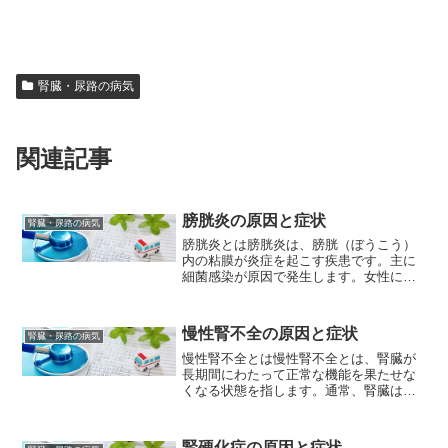
腎臓・尿路の病気
関連記事
膀胱炎の原因と症状
腎臓・尿路の病気
膀胱炎とは膀胱炎は、膀胱（ぼうこう）
内の粘膜が炎症を起こす疾患です。主に
細菌感染が原因で発生します。女性に多
く、性交渉などが原因で起こることもあ
ります。膀胱炎の主な症状には、頻尿、
排尿時の痛みや刺激感、残尿感、尿のに
慢性腎不全の原因と症状
腎臓・尿路の病気
おいや色の変化などがあり...
慢性腎不全とは慢性腎不全とは、腎臓が
長期間にわたって正常な機能を果たせな
くなる状態を指します。通常、腎臓は血
液をろ過して余分な水分や老廃物を排泄
し、体内の水分や電解質のバランスを調
整する重要な役割を果たしています。し
腎硬化症の原因と症状