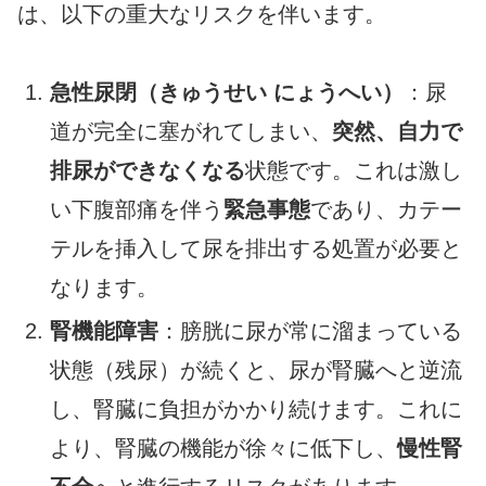
は、以下の重大なリスクを伴います。
急性尿閉（きゅうせい にょうへい）
：尿
道が完全に塞がれてしまい、
突然、自力で
排尿ができなくなる
状態です。これは激し
い下腹部痛を伴う
緊急事態
であり、カテー
テルを挿入して尿を排出する処置が必要と
なります。
腎機能障害
：膀胱に尿が常に溜まっている
状態（残尿）が続くと、尿が腎臓へと逆流
し、腎臓に負担がかかり続けます。これに
より、腎臓の機能が徐々に低下し、
慢性腎