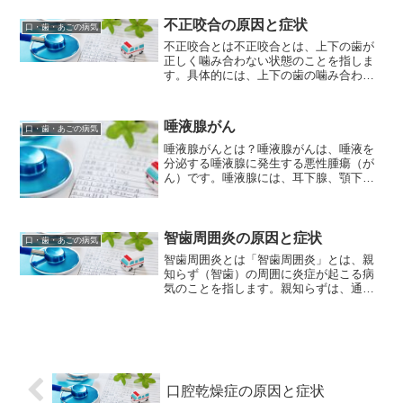
喉頭がんの主な原因は、喫煙と飲酒で
す。特に喫煙は、喉頭がんの...
不正咬合の原因と症状
口・歯・あごの病気
不正咬合とは不正咬合とは、上下の歯が
正しく噛み合わない状態のことを指しま
す。具体的には、上下の歯の噛み合わせ
が浅い、深い、左右にずれている、また
は歯が飛び出しているなどの状態が該当
します。不正咬合は、見た目の問題や噛
唾液腺がん
口・歯・あごの病気
み合わせの不良が原因で口...
唾液腺がんとは？唾液腺がんは、唾液を
分泌する唾液腺に発生する悪性腫瘍（が
ん）です。唾液腺には、耳下腺、顎下
腺、舌下腺などの大唾液腺と、口腔内の
粘膜などに散在する小唾液腺がありま
す。これらのいずれかに発生する可能性
があります。原因唾液腺がんの...
智歯周囲炎の原因と症状
口・歯・あごの病気
智歯周囲炎とは「智歯周囲炎」とは、親
知らず（智歯）の周囲に炎症が起こる病
気のことを指します。親知らずは、通
常、他の歯よりも遅れて生えてくるた
め、周囲の歯肉や骨に圧迫をかけること
があります。その結果、周囲の歯肉や骨
が炎症を起こし、痛みや腫れ、...
口腔乾燥症の原因と症状