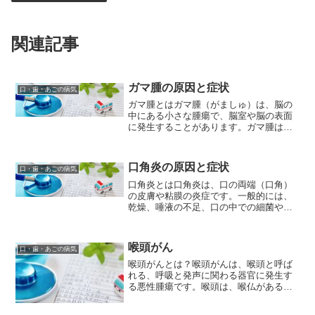
関連記事
ガマ腫の原因と症状
口・歯・あごの病気
ガマ腫とはガマ腫（がましゅ）は、脳の
中にある小さな腫瘍で、脳室や脳の表面
に発生することがあります。ガマ腫は良
性の腫瘍であり、一般的には脳腫瘍の中
でも比較的軽度のものとされています。
ガマ腫が症状を引き起こす場合、頭痛、
口角炎の原因と症状
口・歯・あごの病気
嘔吐、視力障害、平衡感覚...
口角炎とは口角炎は、口の両端（口角）
の皮膚や粘膜の炎症です。一般的には、
乾燥、唾液の不足、口の中での細菌や真
菌の増殖などが原因となります。主な症
状として、口角が痛くなり、赤く腫れて
カサカサになり、割れたり出血すること
喉頭がん
口・歯・あごの病気
があります。また、口を開...
喉頭がんとは？喉頭がんは、喉頭と呼ば
れる、呼吸と発声に関わる器官に発生す
る悪性腫瘍です。喉頭は、喉仏がある部
分で、食べ物を気管に入れないようにす
る役割も担っています。喉頭がんの原因