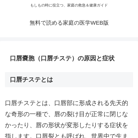
もしもの時に役立つ、家庭の救急＆健康ガイド
無料で読める家庭の医学WEB版
口唇嚢胞（口唇チステ）の原因と症状
口唇チステとは
口唇チステとは、口唇部に形成される先天的
な奇形の一種で、唇の裂け目が正常に閉じな
かったり、唇の形状が変形したりする症状を
指します。口唇裂とも呼ばれ、世界中で生ま