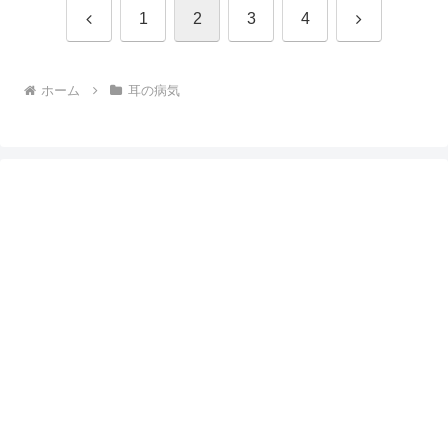
前
次
1
2
3
4
へ
へ
ホーム
耳の病気