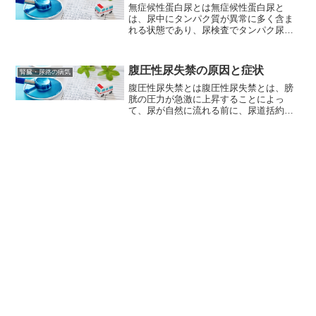
無症候性蛋白尿とは無症候性蛋白尿と
は、尿中にタンパク質が異常に多く含ま
れる状態であり、尿検査でタンパク尿が
確認されるが、その他の症状がない場合
を指します。通常、健康な人の尿中には
微量のタンパク質しか含まれていません
腹圧性尿失禁の原因と症状
腎臓・尿路の病気
が、腎臓の機能が低下したり...
腹圧性尿失禁とは腹圧性尿失禁とは、膀
胱の圧力が急激に上昇することによっ
て、尿が自然に流れる前に、尿道括約筋
が開かれてしまい、意図しない尿漏れが
起こる状態を指します。腹圧性尿失禁
は、咳やくしゃみ、腹筋運動、重い物を
持ち上げるなどの動作をすると...