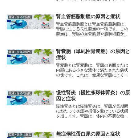
常、腎臓は体内の余分な水分や老廃物を
排泄し、体内の塩分や酸・アルカリバラ
ンスを調整する重要な臓器ですが、慢性
腎血管筋脂肪腫の原因と症状
腎臓・尿路の病気
腎臓病ではこの機能が徐々に...
腎血管筋脂肪腫とは腎血管筋脂肪腫は、
腎臓に生じる良性腫瘤の一種です。この
腫瘤は、腎臓の血管筋層や脂肪細胞から
発生することが知られています。腎臓に
おける腫瘍のうち、最も一般的なものの1
つです。腎血管筋脂肪腫は通常、偶然発
腎嚢胞（単純性腎嚢胞）の原因と
腎臓・尿路の病気
見されます。一般的には...
症状
腎嚢胞とは腎嚢胞は、腎臓の表面または
内部にある小さな液体で満たされた袋状
の塊です。これは、健康な腎臓によく見
られる良性の病変であり、多くの場合、
症状を引き起こすことなく発見されま
す。しかし、腎臓の嚢胞が大きくなりす
慢性腎炎（慢性糸球体腎炎）の原
腎臓・尿路の病気
ぎると、痛みや腎臓の機能不...
因と症状
慢性腎炎とは慢性腎炎は、腎臓が長期間
にわたって炎症や損傷を受けている状態
を指します。腎臓は、体内の不要な物質
や余分な水分を排出し、血液中の塩分や
酸塩基のバランスを調整する重要な臓器
です。慢性腎炎が進行すると、腎臓の機
無症候性蛋白尿の原因と症状
腎臓・尿路の病気
能が低下し、体内に有害な...