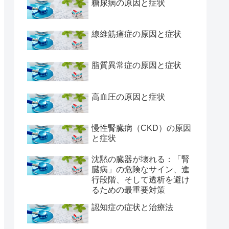
糖尿病の原因と症状
線維筋痛症の原因と症状
脂質異常症の原因と症状
高血圧の原因と症状
慢性腎臓病（CKD）の原因
と症状
沈黙の臓器が壊れる：「腎
臓病」の危険なサイン、進
行段階、そして透析を避け
るための最重要対策
認知症の症状と治療法